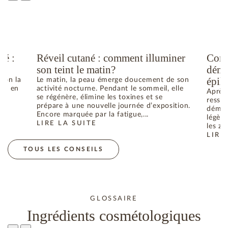
té :
Réveil cutané : comment illuminer
Comm
son teint le matin?
déma
épila
elon la
Le matin, la peau émerge doucement de son
he ; en
activité nocturne. Pendant le sommeil, elle
Après 
se régénère, élimine les toxines et se
ressen
prépare à une nouvelle journée d’exposition.
déman
Encore marquée par la fatigue,...
légère
LIRE LA SUITE
N ÉTÉ : COMMENT RETROUVER L’ÉQUILIBRE
: RÉVEIL CUTANÉ : COMMENT ILLUMINER SON TEIN
les zo
LIRE
: CO
TOUS LES CONSEILS
GLOSSAIRE
Ingrédients cosmétologiques