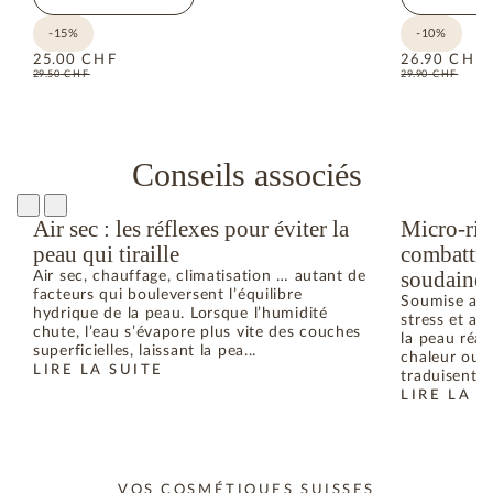
-15%
-10%
25.00
CHF
26.90
CHF
29.50
CHF
29.90
CHF
Conseils associés
Air sec : les réflexes pour éviter la
Micro-ritu
peau qui tiraille
combattre
soudaine
Air sec, chauffage, climatisation … autant de
facteurs qui bouleversent l’équilibre
Soumise aux 
hydrique de la peau. Lorsque l’humidité
stress et a
chute, l’eau s’évapore plus vite des couches
la peau réag
superficielles, laissant la pea...
chaleur ou d
LIRE LA SUITE
traduisent u
LIRE LA S
VOS COSMÉTIQUES SUISSES