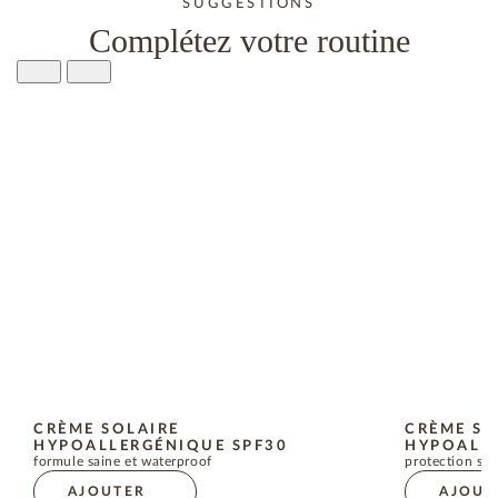
SUGGESTIONS
Complétez votre routine
CRÈME SOLAIRE
CRÈME SO
HYPOALLERGÉNIQUE SPF30
HYPOALLE
formule saine et waterproof
protection sol
AJOUTER
AJOUT