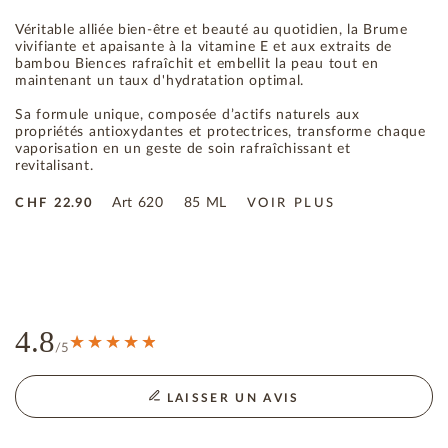
Véritable alliée bien-être et beauté au quotidien, la Brume
vivifiante et apaisante à la vitamine E et aux extraits de
bambou Biences rafraîchit et embellit la peau tout en
maintenant un taux d'hydratation optimal.
Sa formule unique, composée d’actifs naturels aux
propriétés antioxydantes et protectrices, transforme chaque
vaporisation en un geste de soin rafraîchissant et
revitalisant.
Art
620
85 ML
CHF
22.90
VOIR PLUS
4.8
/5
LAISSER UN AVIS