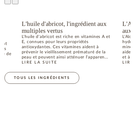
L'huile d'abricot, l'ingrédient aux
L'Al
u
multiples vertus
aux 
L'huile d'abricot est riche en vitamines A et
L'Aloe
E, connues pour leurs propriétés
hydrat
dant
antioxydantes. Ces vitamines aident à
minéra
bres
prévenir le vieillissement prématuré de la
aident
uré de
peau et peuvent ainsi atténuer l'apparen...
et à p
LIRE LA SUITE
LIRE
: L'HUILE D'ABRICOT, L'INGRÉDIENT AUX MULTIPL
: L'
ES RADICAUX LIBRES RESPONSABLES DU VIEILLISSEMENT DE 
TOUS LES INGRÉDIENTS