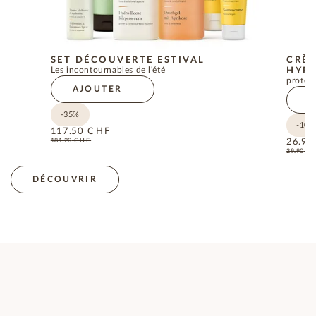
SET DÉCOUVERTE ESTIVAL
CRÈM
Les incontournables de l'été
HYPO
protect
AJOUTER
A
-35%
-10%
117.50
CHF
181.20
CHF
26.90
29.90
C
DÉCOUVRIR