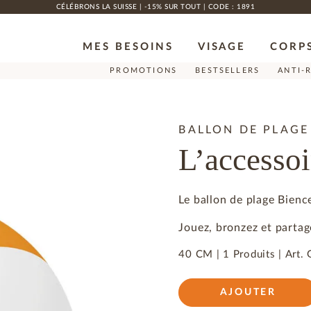
CÉLÉBRONS LA SUISSE | -15% SUR TOUT | CODE : 1891
MES BESOINS
VISAGE
CORP
PROMOTIONS
BESTSELLERS
ANTI-
BALLON DE PLAGE
L’accessoi
Le ballon de plage Bienc
Jouez, bronzez et parta
40 CM |
1 Produits
|
Art.
AJOUTER