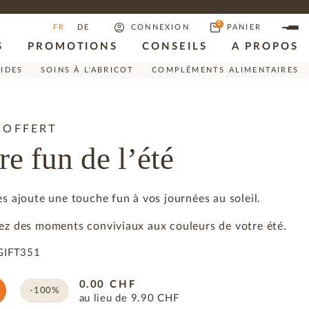
0
FR
DE
CONNEXION
PANIER
S
PROMOTIONS
CONSEILS
A PROPOS
RIDES
SOINS À L'ABRICOT
COMPLÉMENTS ALIMENTAIRES
 OFFERT
re fun de l’été
es ajoute une touche fun à vos journées au soleil.
gez des moments conviviaux aux couleurs de votre été.
GIFT351
0.00
CHF
-100%
au lieu de
9.90
CHF