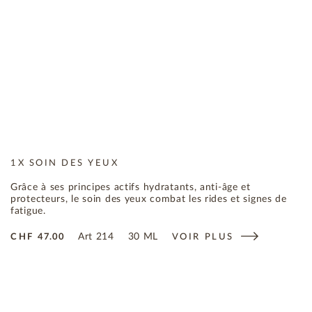
1X SOIN DES YEUX
Grâce à ses principes actifs hydratants, anti-âge et
protecteurs, le soin des yeux combat les rides et signes de
fatigue.
Art
214
30 ML
CHF
47.00
VOIR PLUS