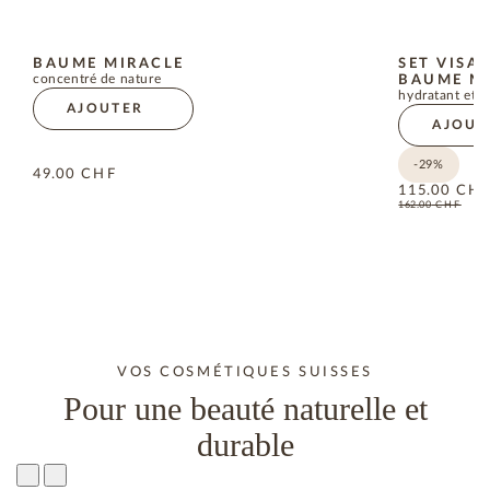
BAUME MIRACLE
SET VISA
concentré de nature
BAUME M
hydratant et a
AJOUTER
AJOUT
-29%
49.00
CHF
115.00
CH
162.00
CHF
VOS COSMÉTIQUES SUISSES
Pour une beauté naturelle et
durable