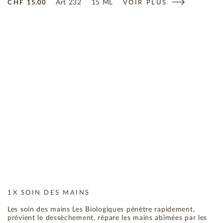
Art
232
15 ML
CHF
15.00
VOIR PLUS
1X SOIN DES MAINS
Les soin des mains Les Biologiques pénètre rapidement,
prévient le dessèchement, répare les mains abîmées par les