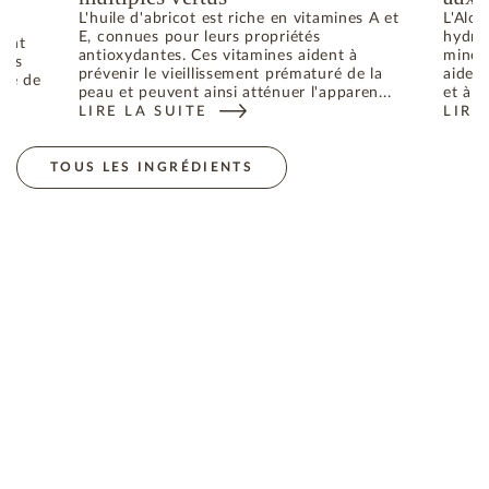
L'huile d'abricot est riche en vitamines A et
L'Aloe
E, connues pour leurs propriétés
hydrat
dant
antioxydantes. Ces vitamines aident à
minéra
bres
prévenir le vieillissement prématuré de la
aident
uré de
peau et peuvent ainsi atténuer l'apparen...
et à p
LIRE LA SUITE
LIRE
: L'HUILE D'ABRICOT, L'INGRÉDIENT AUX MULTIPL
: L'
ES RADICAUX LIBRES RESPONSABLES DU VIEILLISSEMENT DE 
TOUS LES INGRÉDIENTS