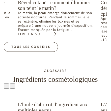
té :
Réveil cutané : comment illuminer
Comm
son teint le matin?
déma
épila
elon la
Le matin, la peau émerge doucement de son
he ; en
activité nocturne. Pendant le sommeil, elle
Après 
se régénère, élimine les toxines et se
ressen
prépare à une nouvelle journée d’exposition.
déman
Encore marquée par la fatigue,...
légère
LIRE LA SUITE
N ÉTÉ : COMMENT RETROUVER L’ÉQUILIBRE
: RÉVEIL CUTANÉ : COMMENT ILLUMINER SON TEIN
les zo
LIRE
: CO
TOUS LES CONSEILS
GLOSSAIRE
Ingrédients cosmétologiques
L'huile d'abricot, l'ingrédient aux
L'Al
u
multiples vertus
aux 