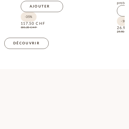
protect
AJOUTER
A
-35%
-10%
117.50
CHF
181.20
CHF
26.90
29.90
C
DÉCOUVRIR